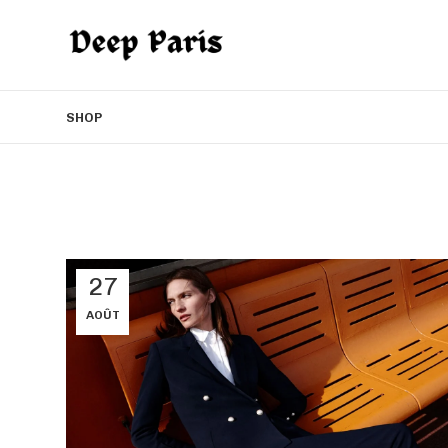
SHOP
27
AOÛT