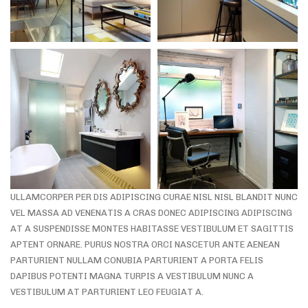
ULLAMCORPER PER DIS ADIPISCING CURAE NISL NISL BLANDIT NUNC
VEL MASSA AD VENENATIS A CRAS DONEC ADIPISCING ADIPISCING
AT A SUSPENDISSE MONTES HABITASSE VESTIBULUM ET SAGITTIS
APTENT ORNARE. PURUS NOSTRA ORCI NASCETUR ANTE AENEAN
PARTURIENT NULLAM CONUBIA PARTURIENT A PORTA FELIS
DAPIBUS POTENTI MAGNA TURPIS A VESTIBULUM NUNC A
VESTIBULUM AT PARTURIENT LEO FEUGIAT A.