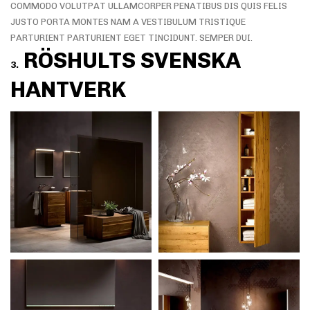
COMMODO VOLUTPAT ULLAMCORPER PENATIBUS DIS QUIS FELIS
JUSTO PORTA MONTES NAM A VESTIBULUM TRISTIQUE
PARTURIENT PARTURIENT EGET TINCIDUNT. SEMPER DUI.
RÖSHULTS SVENSKA
3.
HANTVERK