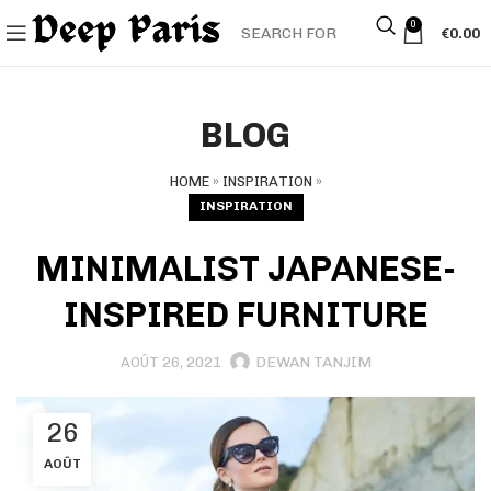
0
€
0.00
BLOG
HOME
»
INSPIRATION
»
INSPIRATION
MINIMALIST JAPANESE-
INSPIRED FURNITURE
DEWAN TANJIM
AOÛT 26, 2021
26
AOÛT