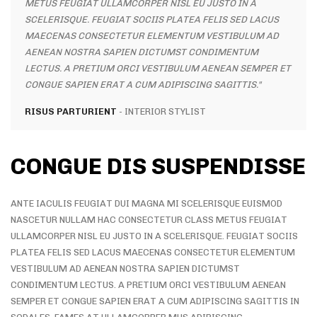
METUS FEUGIAT ULLAMCORPER NISL EU JUSTO IN A
MET
SCELERISQUE. FEUGIAT SOCIIS PLATEA FELIS SED LACUS
SCE
MAECENAS CONSECTETUR ELEMENTUM VESTIBULUM AD
MAE
AENEAN NOSTRA SAPIEN DICTUMST CONDIMENTUM
AEN
LECTUS. A PRETIUM ORCI VESTIBULUM AENEAN SEMPER ET
LEC
CONGUE SAPIEN ERAT A CUM ADIPISCING SAGITTIS."
CON
RISUS PARTURIENT
INTERIOR STYLIST
ME
CONGUE DIS SUSPENDISSE
ANTE IACULIS FEUGIAT DUI MAGNA MI SCELERISQUE EUISMOD
NASCETUR NULLAM HAC CONSECTETUR CLASS METUS FEUGIAT
ULLAMCORPER NISL EU JUSTO IN A SCELERISQUE. FEUGIAT SOCIIS
PLATEA FELIS SED LACUS MAECENAS CONSECTETUR ELEMENTUM
VESTIBULUM AD AENEAN NOSTRA SAPIEN DICTUMST
CONDIMENTUM LECTUS. A PRETIUM ORCI VESTIBULUM AENEAN
SEMPER ET CONGUE SAPIEN ERAT A CUM ADIPISCING SAGITTIS IN