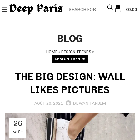
0
€
0.00
BLOG
HOME
»
DESIGN TRENDS
»
DESIGN TRENDS
THE BIG DESIGN: WALL
LIKES PICTURES
DEWAN TANJIM
AOÛT 26, 2021
26
AOÛT